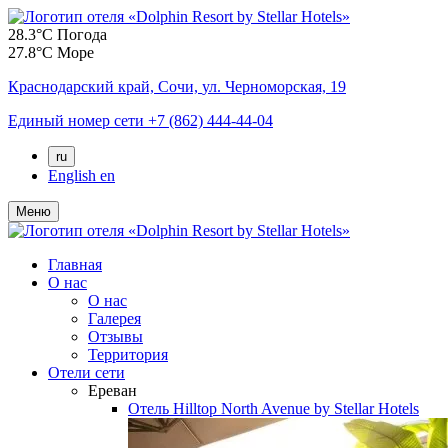
28.3°C
Погода
27.8°C
Море
Краснодарский край,
Сочи,
ул. Черноморская, 19
Единый номер сети
+7 (862) 444-44-04
ru
English
en
Меню
Главная
О нас
О нас
Галерея
Отзывы
Территория
Отели сети
Ереван
Отель
Hilltop North Avenue by Stellar Hotels