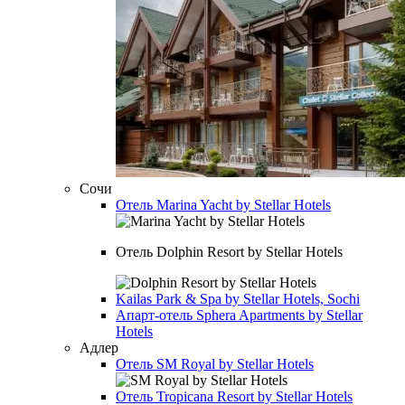
Сочи
Отель
Marina Yacht by Stellar Hotels
Отель
Dolphin Resort by Stellar Hotels
Kailas Park & Spa by Stellar Hotels, Sochi
Апарт-отель
Sphera Apartments by Stellar
Hotels
Адлер
Отель
SM Royal by Stellar Hotels
Отель
Tropicana Resort by Stellar Hotels