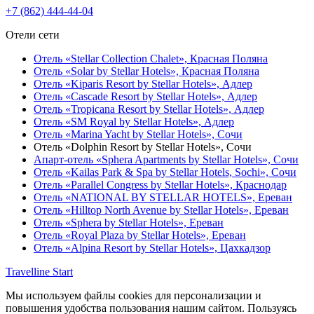
+7 (862) 444-44-04
Отели сети
Отель «Stellar Collection Chalet»,
Красная Поляна
Отель «Solar by Stellar Hotels»,
Красная Поляна
Отель «Kiparis Resort by Stellar Hotels»,
Адлер
Отель «Cascade Resort by Stellar Hotels»,
Адлер
Отель «Tropicana Resort by Stellar Hotels»,
Адлер
Отель «SM Royal by Stellar Hotels»,
Адлер
Отель «Marina Yacht by Stellar Hotels»,
Сочи
Отель «Dolphin Resort by Stellar Hotels»,
Сочи
Апарт-отель «Sphera Apartments by Stellar Hotels»,
Сочи
Отель «Kailas Park & Spa by Stellar Hotels, Sochi»,
Сочи
Отель «Parallel Congress by Stellar Hotels»,
Краснодар
Отель «NATIONAL BY STELLAR HOTELS»,
Ереван
Отель «Hilltop North Avenue by Stellar Hotels»,
Ереван
Отель «Sphera by Stellar Hotels»,
Ереван
Отель «Royal Plaza by Stellar Hotels»,
Ереван
Отель «Alpina Resort by Stellar Hotels»,
Цахкадзор
Travelline Start
Мы используем файлы cookies для персонализации и
повышения удобства пользования нашим сайтом. Пользуясь