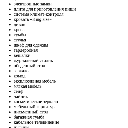
электронные замки
плита для приготовления пищи
система климат-контроля
кровать «King size»
диван
кресла
тумбы
стулья
шкаф для одежды
гардеробная
вешалки
журнальный столик
обеденный стол
зеркало
комод
эксклюзивная мебель
мягкая мебель
сейф
чайник
косметическое зеркало
мебельный гарнитур
письменный стол
багажная тумба
кабельное телевидение
пуфики