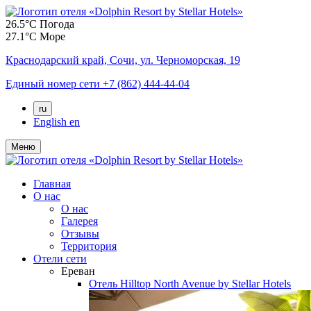
26.5°C
Погода
27.1°C
Море
Краснодарский край,
Сочи,
ул. Черноморская, 19
Единый номер сети
+7 (862) 444-44-04
ru
English
en
Меню
Главная
О нас
О нас
Галерея
Отзывы
Территория
Отели сети
Ереван
Отель
Hilltop North Avenue by Stellar Hotels